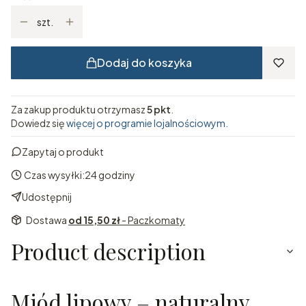
szt.
Dodaj do koszyka
Za zakup produktu otrzymasz
5 pkt
.
Dowiedz się
więcej o programie lojalnościowym.
Zapytaj o produkt
Czas wysyłki:
24 godziny
Udostępnij
Dostawa
od 15,50 zł
- Paczkomaty
Product description
Miód lipowy – naturalny