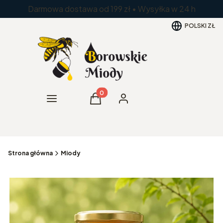
Darmowa dostawa od 199 zł • Wysyłka w 24 h
POLSKI
ZŁ
Produkty w koszyku: 0. Zobacz szc
Menu
Koszyk
Zaloguj się
Strona główna
Miody