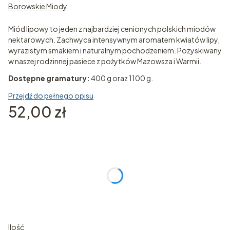
Borowskie Miody
Miód lipowy to jeden z najbardziej cenionych polskich miodów
nektarowych. Zachwyca intensywnym aromatem kwiatów lipy,
wyrazistym smakiem i naturalnym pochodzeniem. Pozyskiwany
w naszej rodzinnej pasiece z pożytków Mazowsza i Warmii.
Dostępne gramatury:
400 g oraz 1100 g.
Przejdź do pełnego opisu
Cena
52,00 zł
Wybierz wariant produktu:
Poszczególne warianty mogą różnić się ceną
*
Waga miodu lipowego
Wybierz
Ilość