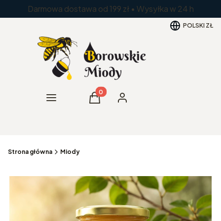
Darmowa dostawa od 199 zł • Wysyłka w 24 h
POLSKI
ZŁ
Produkty w koszyku: 0. Zobacz szc
Menu
Koszyk
Zaloguj się
Strona główna
Miody