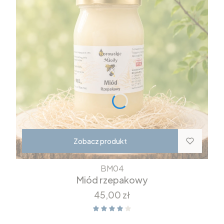
Zobacz produkt
BM04
Miód rzepakowy
Cena
45,00 zł