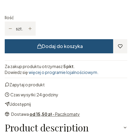
Wybierz
Ilość
szt.
Dodaj do koszyka
Za zakup produktu otrzymasz
5 pkt
.
Dowiedz się
więcej o programie lojalnościowym.
Zapytaj o produkt
Czas wysyłki:
24 godziny
Udostępnij
Dostawa
od 15,50 zł
- Paczkomaty
Product description