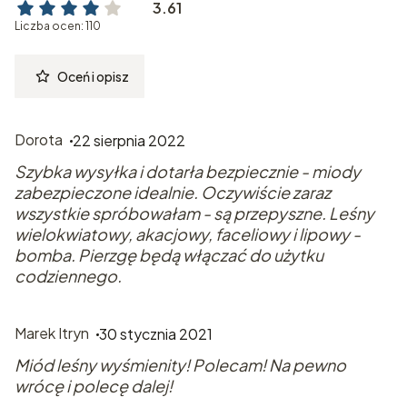
3.61
Liczba ocen: 110
Oceń i opisz
Dorota
22 sierpnia 2022
Szybka wysyłka i dotarła bezpiecznie - miody
zabezpieczone idealnie. Oczywiście zaraz
wszystkie spróbowałam - są przepyszne. Leśny
wielokwiatowy, akacjowy, faceliowy i lipowy -
bomba. Pierzgę będą włączać do użytku
codziennego.
Marek Itryn
30 stycznia 2021
Miód leśny wyśmienity! Polecam! Na pewno
wrócę i polecę dalej!