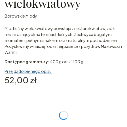
wielokwiatowy
Borowskie Miody
Miód leśny wielokwiatowy powstaje z nektaru kwiatów, ziół i
roślin rosnących na terenach leśnych. Zachwyca bogatym
aromatem, pełnym smakiem oraz naturalnym pochodzeniem.
Pozyskiwany w naszej rodzinnej pasiece z pożytków Mazowsza i
Warmii.
Dostępne gramatury:
400 g oraz 1100 g.
Przejdź do pełnego opisu
Cena
52,00 zł
Wybierz wariant produktu:
Poszczególne warianty mogą różnić się ceną
*
Waga miodu leśnego