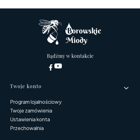
Bądźmy w kontakcie
Linki w stopce
Twoje konto
Program lojalnościowy
Twoje zamówienia
Ustawienia konta
Przechowalnia